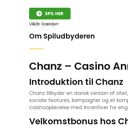
SPIL HER
Vilkår Gælder!
Om Spiludbyderen
Chanz – Casino An
Introduktion til Chanz
Chanz tilbyder en dansk version af sitet
sociale features, kampagner og et kom
casinooplevelse med incentiver for eng
Velkomstbonus hos C