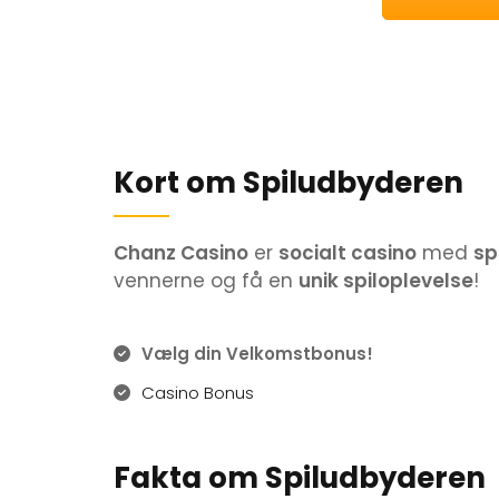
Kort om Spiludbyderen
Chanz Casino
er
socialt casino
med
sp
vennerne og få en
unik spiloplevelse
!
Vælg din Velkomstbonus!
Casino Bonus
Fakta om Spiludbyderen