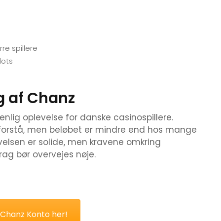
e spillere
lots
g af Chanz
nlig oplevelse for danske casinospillere.
 forstå, men beløbet er mindre end hos mange
velsen er solide, men kravene omkring
ag bør overvejes nøje.
 Chanz Konto her!