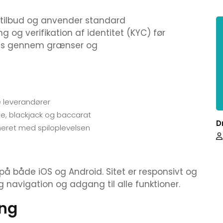
tilbud og anvender standard
g og verifikation af identitet (KYC) før
ttes gennem grænser og
e leverandører
tte, blackjack og baccarat
D
eret med spiloplevelsen
på både iOS og Android. Sitet er responsivt og
g navigation og adgang til alle funktioner.
ing