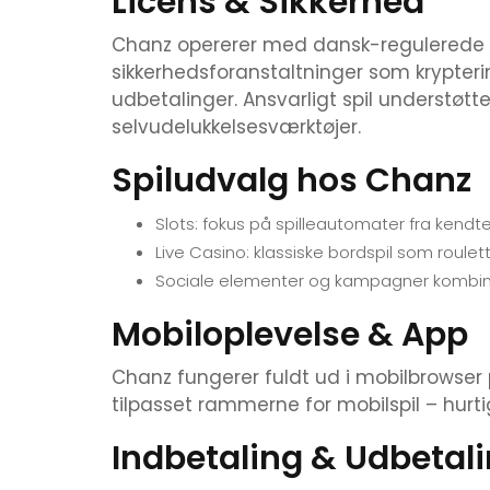
Licens & Sikkerhed
Chanz opererer med dansk-regulerede 
sikkerhedsforanstaltninger som krypterin
udbetalinger. Ansvarligt spil understø
selvudelukkelsesværktøjer.
Spiludvalg hos Chanz
Slots: fokus på spilleautomater fra kendt
Live Casino: klassiske bordspil som roule
Sociale elementer og kampagner kombin
Mobiloplevelse & App
Chanz fungerer fuldt ud i mobilbrowser 
tilpasset rammerne for mobilspil – hurti
Indbetaling & Udbetal