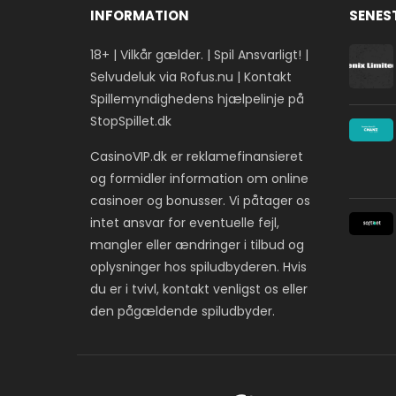
INFORMATION
SENES
Fokus på bonus buy og multiplikatorer
Enkelt men elegant layout og hurtig spil
18+ | Vilkår gælder. | Spil Ansvarligt! |
Studiet satser på kvalitet over kvantit
Selvudeluk via Rofus.nu | Kontakt
Populære spilleautomater 
Spillemyndighedens hjælpelinje på
StopSpillet.dk
SBG har stået bag flere stærke titler,
CasinoVIP.dk er reklamefinansieret
Miami Glow
– Neonfarver, wilds og re-spin
og formidler information om online
Cat Clans
– Skotsk katteklan-slot med fr
casinoer og bonusser. Vi påtager os
Legend of the Sword
– Arthur-legenden
intet ansvar for eventuelle fejl,
Masters of Valhalla
– Nordisk mytologi 
mangler eller ændringer i tilbud og
Paco and the Popping Peppers 2
(komm
oplysninger hos spiludbyderen. Hvis
Spillene har altid en skarp visuel profi
du er i tvivl, kontakt venligst os eller
Teknologi og spiloplevelse
den pågældende spiludbyder.
Snowborn Games udvikler deres titler i 
unødvendig ventetid eller komplekse m