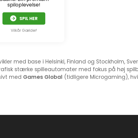
spiloplevelse!
SPIL HER
Vilkår Gælder!
ikler med base i Helsinki, Finland og Stockholm, Sver
fisk stærke spilleautomater med fokus på høj spil
usivt med
Games Global
(tidligere Microgaming), hvil
rn Games?
 og gennemtænkt funktionalitet. Deres slots kombine
 både casual spillere og dem, der jagter store gevin
0.000x+
n