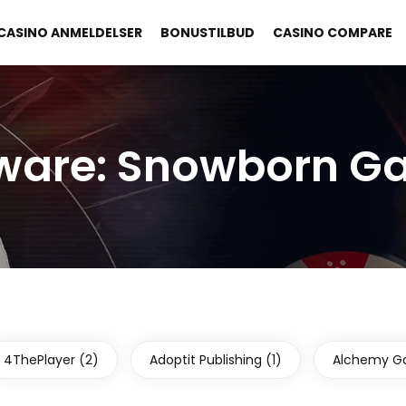
CASINO ANMELDELSER
BONUSTILBUD
CASINO COMPARE
ware:
Snowborn G
4ThePlayer (2)
Adoptit Publishing (1)
Alchemy Ga