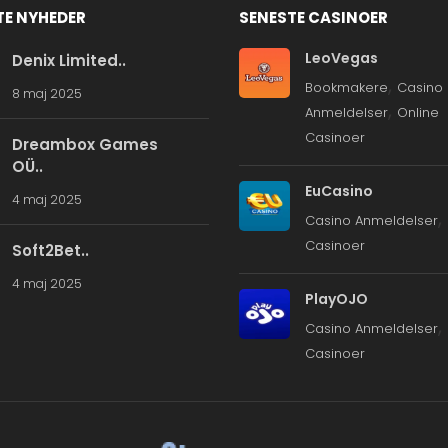
TE NYHEDER
SENESTE CASINOER
rytme
LeoVegas
Denix Limited..
et og udgiver kun få, men gennemarbejdede titler om
,
Bookmakere
Casino
8 maj 2025
,
fra Snowborn Games
Anmeldelser
Online
Casinoer
Dreambox Games
 som har fanget spilleres opmærksomhed:
OÜ..
EuCasino
s i 80’er-stil
4 maj 2025
,
ee spins og sticky wilds
Casino Anmeldelser
 med gevinstopbygning og bonus buy
Casinoer
Soft2Bet..
med multiplikator-jackpots og stærkt lydspor
ende) – Opfølger til et humoristisk og populært koncept
4 maj 2025
PlayOJO
l og et tema, der hænger sammen med spillets funkti
,
Casino Anmeldelser
Casinoer
HTML5 og optimerer dem til både desktop og mobil. S
enuer.