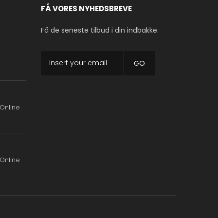
FÅ VORES NYHEDSBREVE
Få de seneste tilbud i din indbakke.
 året.
Online
oner.
Online
piloplevelsen er strømlinet, uden