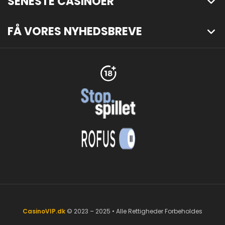
SENESTE CASINOER
Ekstremt volatile med maks-gevinster på op til
10.000x+
Designet til mobil først, men fungerer perfekt på
FÅ VORES NYHEDSBREVE
desktop
Fyldt med multiplikator-wilds og feature buys
Enkle i udtryk, men dybe i spilstruktur
Populære spilleautomater fra
Hacksaw Gaming
Her er nogle af de slots, der har gjort Hacksaw
til en af de mest interessante udviklere i
markedet:
Wanted Dead or a Wild
– Et westernslot med tre
forskellige bonusrunder og potentiale for
gigantiske gevinster
Hand of Anubis
– Dystert og stilrent egyptisk-
tema med multiplikatorer og bonus buy
Toshi Video Club
– Retro-inspireret grid-slot med
CasinoVIP.dk
© 2023 – 2025 • Alle Rettigheder Forbeholdes
japansk æstetik og klyngegevinster