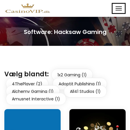
Software:
Hacksaw Gaming
Vælg blandt:
1x2 Gaming (1)
4ThePlayer (2)
Adoptit Publishing (1)
Alchemy Gaming (1)
All41 Studios (1)
Amusnet Interactive (1)