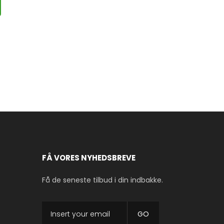
FÅ VORES NYHEDSBREVE
Få de seneste tilbud i din indbakke.