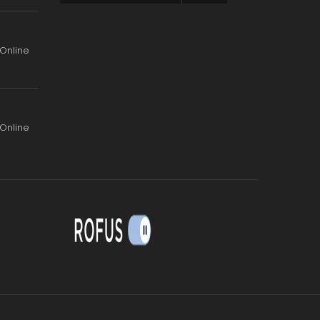
Online
Online