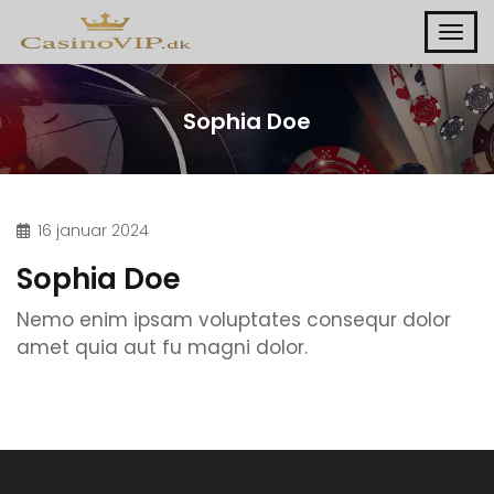
Sophia Doe
16 januar 2024
Sophia Doe
Nemo enim ipsam voluptates consequr dolor
amet quia aut fu magni dolor.