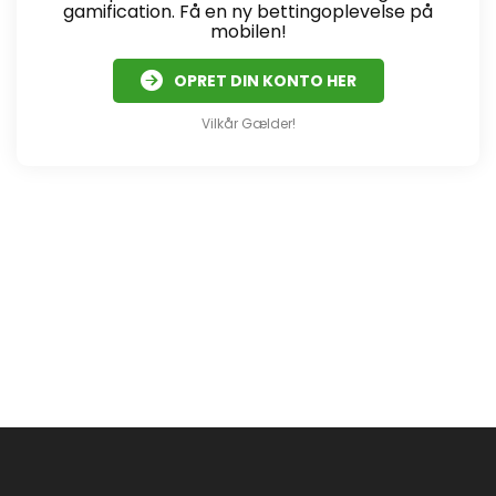
gamification. Få en ny bettingoplevelse på
mobilen!
OPRET DIN KONTO HER
Vilkår Gælder!