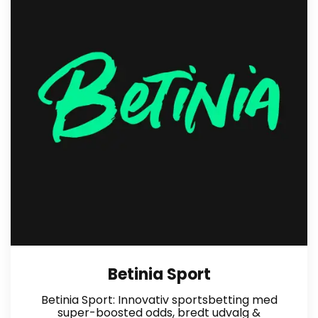
Betinia Sport
Betinia Sport: Innovativ sportsbetting med
super-boosted odds, bredt udvalg &