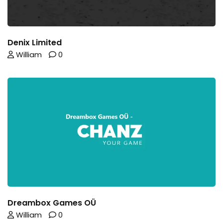
Denix Limited
William
0
Dreambox Games OÜ
William
0