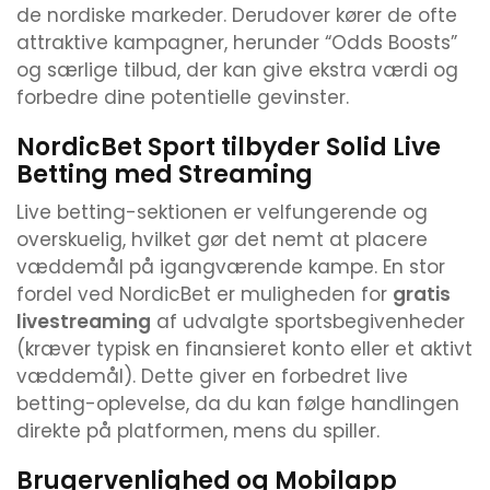
de nordiske markeder. Derudover kører de ofte
attraktive kampagner, herunder “Odds Boosts”
og særlige tilbud, der kan give ekstra værdi og
forbedre dine potentielle gevinster.
NordicBet Sport tilbyder
Solid Live
Betting med Streaming
Live betting-sektionen er velfungerende og
overskuelig, hvilket gør det nemt at placere
væddemål på igangværende kampe. En stor
fordel ved NordicBet er muligheden for
gratis
livestreaming
af udvalgte sportsbegivenheder
(kræver typisk en finansieret konto eller et aktivt
væddemål). Dette giver en forbedret live
betting-oplevelse, da du kan følge handlingen
direkte på platformen, mens du spiller.
Brugervenlighed og Mobilapp