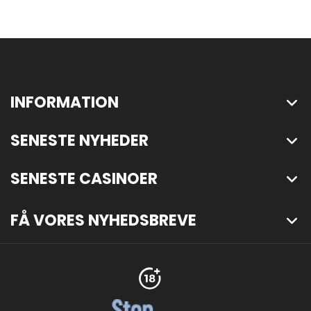
INFORMATION
SENESTE NYHEDER
SENESTE CASINOER
FÅ VORES NYHEDSBREVE