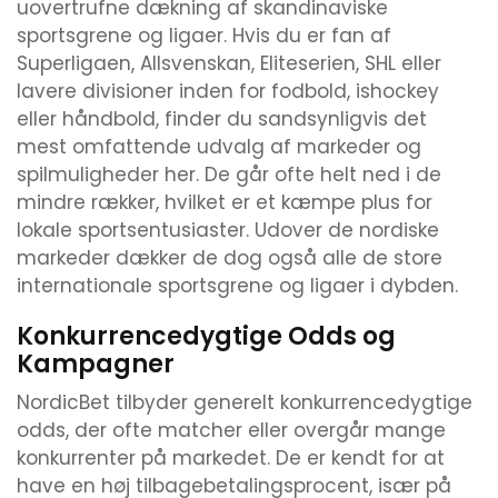
uovertrufne dækning af skandinaviske
sportsgrene og ligaer. Hvis du er fan af
Superligaen, Allsvenskan, Eliteserien, SHL eller
lavere divisioner inden for fodbold, ishockey
eller håndbold, finder du sandsynligvis det
mest omfattende udvalg af markeder og
spilmuligheder her. De går ofte helt ned i de
mindre rækker, hvilket er et kæmpe plus for
lokale sportsentusiaster. Udover de nordiske
markeder dækker de dog også alle de store
internationale sportsgrene og ligaer i dybden.
Konkurrencedygtige Odds og
Kampagner
NordicBet tilbyder generelt konkurrencedygtige
odds, der ofte matcher eller overgår mange
konkurrenter på markedet. De er kendt for at
have en høj tilbagebetalingsprocent, især på