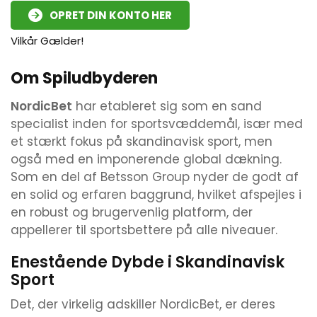
OPRET DIN KONTO HER
Vilkår Gælder!
Om Spiludbyderen
NordicBet
har etableret sig som en sand
specialist inden for sportsvæddemål, især med
et stærkt fokus på skandinavisk sport, men
også med en imponerende global dækning.
Som en del af Betsson Group nyder de godt af
en solid og erfaren baggrund, hvilket afspejles i
en robust og brugervenlig platform, der
appellerer til sportsbettere på alle niveauer.
Enestående Dybde i Skandinavisk
Sport
Det, der virkelig adskiller NordicBet, er deres