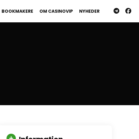
BOOKMAKERE
OM CASINOVIP
NYHEDER