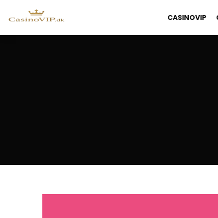
CASINOVIP