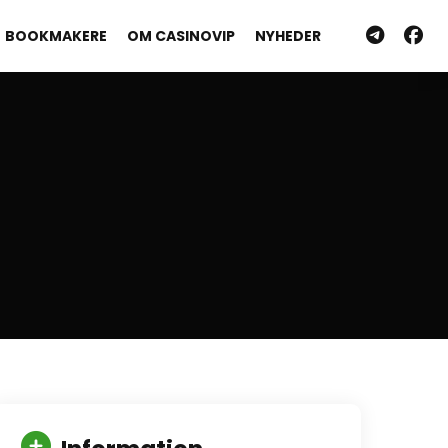
BOOKMAKERE
OM CASINOVIP
NYHEDER