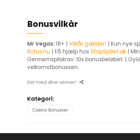
Bonusvilkår
Mr Vegas:
18+ |
Vilkår gælder!
| Kun nye spi
Rofus.nu
| Få hjælp hos
StopSpillet.dk
| Min
Gennemspilskrav: 10x bonusbeløbet. | Gyldig 
velkomstbonussen.
Del med dine venner!
Kategori:
Casino Bonusser