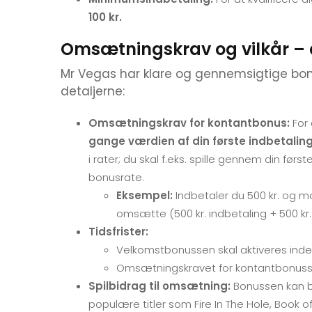
100 kr.
Omsætningskrav og vilkår – d
Mr Vegas har klare og gennemsigtige bonu
detaljerne:
Omsætningskrav for kontantbonus:
For
gange værdien af din første indbetalin
i rater; du skal f.eks. spille gennem din fø
bonusrate.
Eksempel:
Indbetaler du 500 kr. og mo
omsætte (500 kr. indbetaling + 500 kr.
Tidsfrister:
Velkomstbonussen skal aktiveres inde
Omsætningskravet for kontantbonusse
Spilbidrag til omsætning:
Bonussen kan b
populære titler som Fire In The Hole, Book 