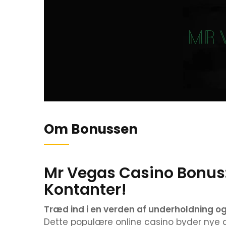
Om Bonussen
Mr Vegas Casino Bonus: F
Kontanter!
Træd ind i en verden af underholdning 
Dette populære online casino byder nye 