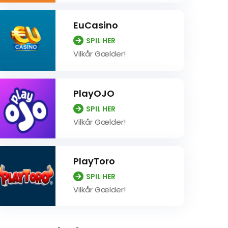
EuCasino
SPIL HER
Vilkår Gælder!
PlayOJO
SPIL HER
Vilkår Gælder!
PlayToro
SPIL HER
Vilkår Gælder!