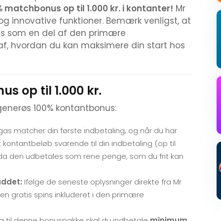
 matchbonus op til 1.000 kr. i kontanter!
Mr
og innovative funktioner. Bemærk venligst, at
pins som en del af den primære
af, hvordan du kan maksimere din start hos
 op til 1.000 kr.
enerøs 100% kontantbonus:
as matcher din første indbetaling, og når du har
ontantbeløb svarende til din indbetaling (op til
, da den udbetales som rene penge, som du frit kan
uddet:
Ifølge de seneste oplysninger direkte fra Mr
en gratis spins inkluderet i den primære
dig til denne bonuspakke skal du indbetale
minimum