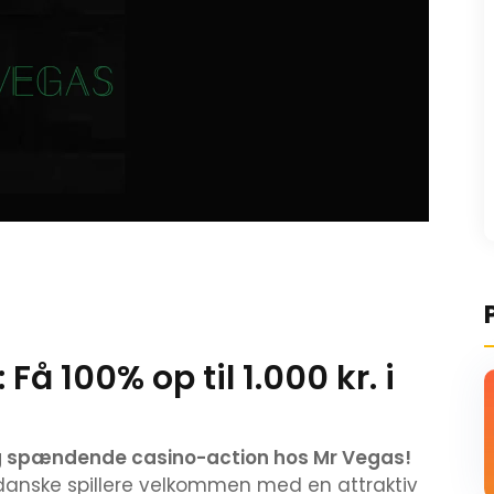
å 100% op til 1.000 kr. i
og spændende casino-action hos Mr Vegas!
danske spillere velkommen med en attraktiv