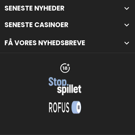
SENESTE NYHEDER
SENESTE CASINOER
FÅ VORES NYHEDSBREVE