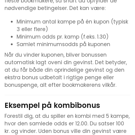
fleste bookmakere, så snart du opfylder de
nødvendige betingelser. Det kan være:
Minimum antal kampe på én kupon (typisk
3 eller flere)
Minimum odds pr. kamp (f.eks. 1.30)
Samlet minimumsodds på kuponen
Når du vinder kuponen, bliver bonussen
automatisk lagt oveni din gevinst. Det betyder,
at du får både din oprindelige gevinst og den
ekstra bonus udbetalt i rigtige penge eller
bonuspenge, alt efter bookmakerens vilkår.
Eksempel på kombibonus
Forestil dig, at du spiller en kombi med 5 kampe,
hvor den samlede odds er 12.00. Du satser 100
kr. og vinder. Uden bonus ville din gevinst være