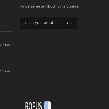
Få de seneste tilbud i din indbakke.
Online
Online