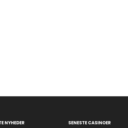
TE NYHEDER
SENESTE CASINOER