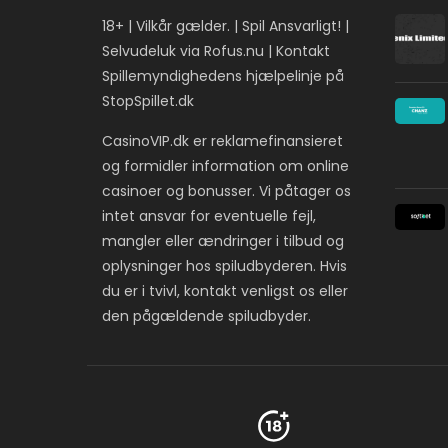
18+ | Vilkår gælder. | Spil Ansvarligt! |
Selvudeluk via Rofus.nu | Kontakt
Spillemyndighedens hjælpelinje på
StopSpillet.dk
CasinoVIP.dk er reklamefinansieret
og formidler information om online
casinoer og bonusser. Vi påtager os
intet ansvar for eventuelle fejl,
mangler eller ændringer i tilbud og
oplysninger hos spiludbyderen. Hvis
du er i tvivl, kontakt venligst os eller
den pågældende spiludbyder.