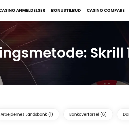
CASINO ANMELDELSER
BONUSTILBUD
CASINO COMPARE
lingsmetode:
Skrill
Arbejdernes Landsbank (1)
Bankoverførsel (6)
Da